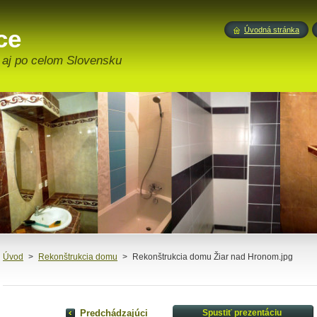
ce
Úvodná stránka
aj po celom Slovensku
Úvod
>
Rekonštrukcia domu
>
Rekonštrukcia domu Žiar nad Hronom.jpg
Predchádzajúci
Spustiť prezentáciu