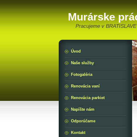
Murárske prá
Pracujeme v BRATISLAVE 
Úvod
Naše služby
Fotogaléria
Renovácia vaní
Renovácia parkiet
Napíšte nám
Odporúčame
Kontakt