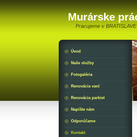
Murárske prá
Pracujeme v BRATISLAVE 
Úvod
Naše služby
Fotogaléria
Renovácia vaní
Renovácia parkiet
Napíšte nám
Odporúčame
Kontakt