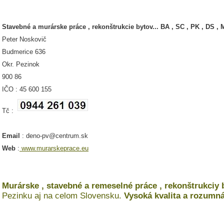
Stavebné a murárske práce , rekonštrukcie bytov... BA , SC , PK , DS , M
Peter Noskovič
Budmerice 636
Okr. Pezinok
900 86
IČO : 45 600 155
Tč :
Email
: deno-pv@centrum.sk
Web
:
www.murarskeprace.eu
Murárske , stavebné a remeselné práce , rekonštrukciy
Pezinku aj na celom Slovensku.
Vysoká kvalita a rozumn