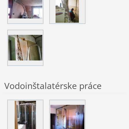
Vodoinštalatérske práce