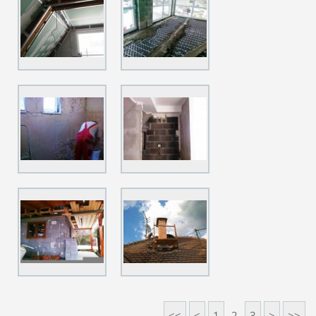
<<
<
1
2
3
>
>>